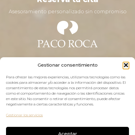
Asesoramiento personalizado sin compromiso
Gestionar consentimiento
Para ofrecer las mejores experiencias, utilizamos tecnologías como las
cookies para almacenar y/o acceder a la información del dispositivo. El
consentimiento de estas tecnologías nos permitirá procesar datos
como el comportamiento de navegación o las identificaciones únicas
en este sitio. No consentir o retirar el consentimiento, puede afectar
negativamente a ciertas características y funciones.
¡Pide cita hoy!
Gestionar los servicios
Aceptar