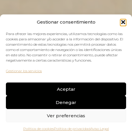
Gestionar consentimiento
Para ofrecer las mejores experiencias, utilizamos tecnologías como las
cookies para almacenar y/o acceder a la información del dispositivo. El
consentimiento de estas tecnologías nos permitirá procesar datos
Reserva tu cita
como el comportamiento de navegación o las identificaciones únicas
en este sitio. No consentir o retirar el consentimiento, puede afectar
negativamente a ciertas características y funciones.
Asesoramiento personalizado sin compromiso
Gestionar los servicios
Aceptar
Denegar
Ver preferencias
Política de cookies
Política de privacidad
Aviso Legal