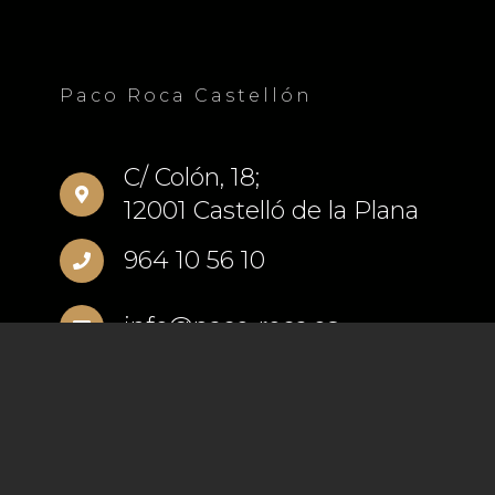
Paco Roca Castellón
C/ Colón, 18;
12001 Castelló de la Plana
964 10 56 10
info@paco-roca.es
© 2026 Paco Roca
Política de privacidad