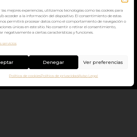
 las mejores experiencias, utilizamos tecnologías como las cookies para
/o acceder a la información del dispositivo. El consentimiento de estas
 nos permitirá procesar datos como el comportamiento de navegación o
Síguenos en redes sociales
caciones únicas en este sitio. No consentir o retirar el consentimiento,
r negativamente a ciertas características y funciones.
s servicios
Facebook
eptar
Denegar
Ver preferencias
Instagram
Política de cookies
Política de privacidad
Aviso Legal