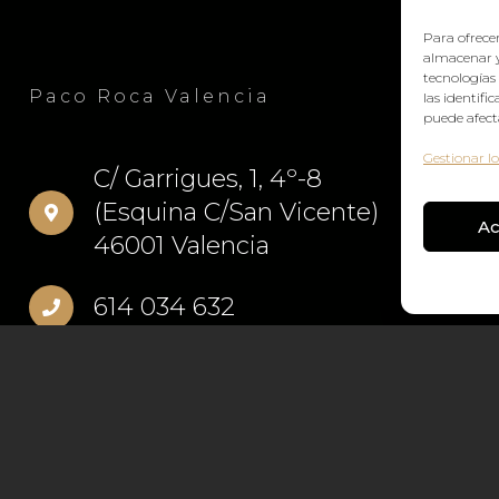
Para ofrecer
almacenar y
tecnologías
Paco Roca Valencia
las identifi
puede afecta
Gestionar lo
C/ Garrigues, 1, 4º-8
(Esquina C/San Vicente)
Ac
46001 Valencia
614 034 632
Política de cookies
Aviso legal